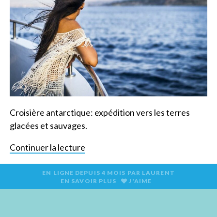
Croisière antarctique: expédition vers les terres
glacées et sauvages.
Continuer la lecture
EN LIGNE DEPUIS
4 MOIS
PAR
LAURENT
EN SAVOIR PLUS
J'AIME