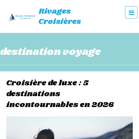
Rivages
e
Croisières
n
u
destination voyage
Croisière de luxe : 5
destinations
incontournables en 2026