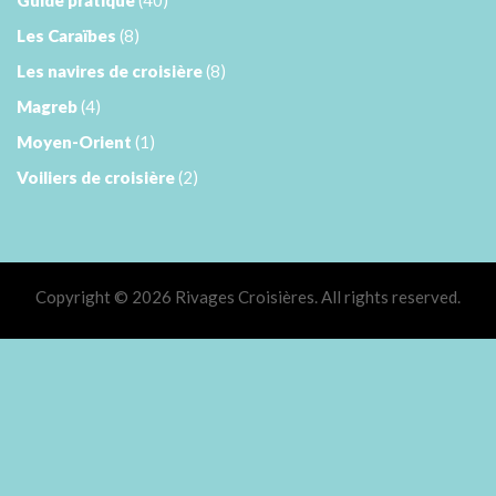
Guide pratique
(40)
Les Caraïbes
(8)
Les navires de croisière
(8)
Magreb
(4)
Moyen-Orient
(1)
Voiliers de croisière
(2)
Copyright © 2026 Rivages Croisières. All rights reserved.