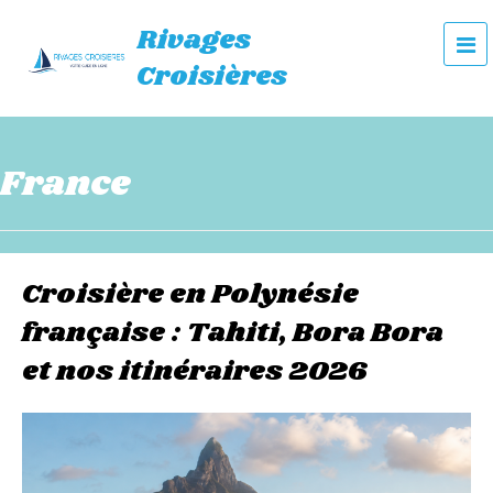
Rivages
e
Croisières
n
u
France
Croisière en Polynésie
française : Tahiti, Bora Bora
et nos itinéraires 2026