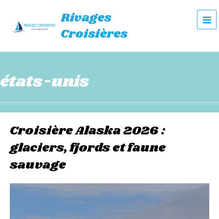
Rivages
e
Croisières
n
u
états-unis
Croisière Alaska 2026 :
glaciers, fjords et faune
sauvage