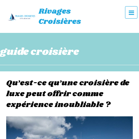
Rivages
e
Croisières
n
u
guide croisière
Qu’est-ce qu’une croisière de
luxe peut offrir comme
expérience inoubliable ?