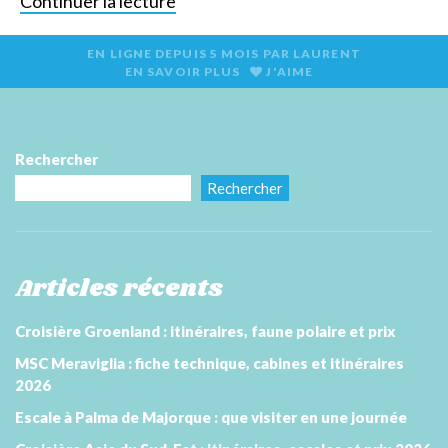
Continuer la lecture
EN LIGNE DEPUIS
5 MOIS
PAR
LAURENT
EN SAVOIR PLUS
J'AIME
Rechercher
Rechercher
Articles récents
Croisière Groenland : itinéraires, faune polaire et prix
MSC Meraviglia : fiche technique, cabines et itinéraires
2026
Escale à Palma de Majorque : que visiter en une journée