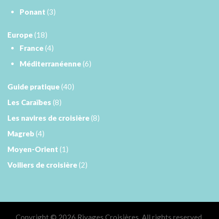
Ponant
(3)
Europe
(18)
France
(4)
Méditerranéenne
(6)
Guide pratique
(40)
Les Caraïbes
(8)
Les navires de croisière
(8)
Magreb
(4)
Moyen-Orient
(1)
Voiliers de croisière
(2)
Copyright © 2026 Rivages Croisières. All rights reserved.