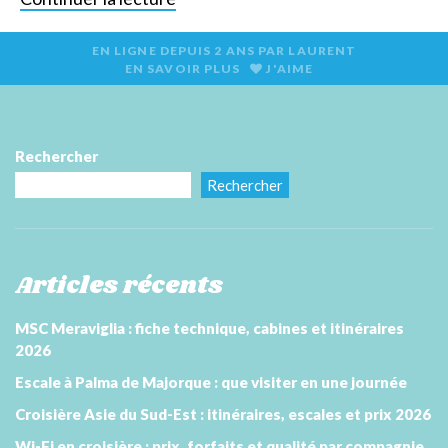
EN LIGNE DEPUIS
2 ANS
PAR
LAURENT
EN SAVOIR PLUS
J'AIME
Rechercher
Rechercher
Articles récents
MSC Meraviglia : fiche technique, cabines et itinéraires
2026
Escale à Palma de Majorque : que visiter en une journée
Croisière Asie du Sud-Est : itinéraires, escales et prix 2026
Wi-Fi en croisière : prix, forfaits et qualité par compagnie