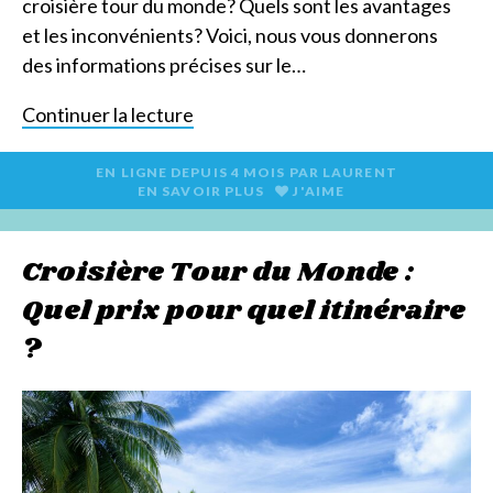
croisière tour du monde? Quels sont les avantages
et les inconvénients? Voici, nous vous donnerons
des informations précises sur le…
Continuer la lecture
EN LIGNE DEPUIS
4 MOIS
PAR
LAURENT
EN SAVOIR PLUS
J'AIME
Croisière Tour du Monde :
Quel prix pour quel itinéraire
?