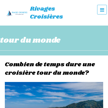
Rivages
e
Croisières
n
u
tour du monde
Combien de temps dure une
croisière tour du monde?