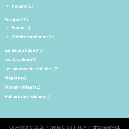
Ponant
(2)
Europe
(18)
France
(4)
Méditerranéenne
(6)
Guide pratique
(40)
Les Caraïbes
(8)
Les navires de croisière
(8)
Magreb
(4)
Moyen-Orient
(1)
Voiliers de croisière
(2)
Copyright © 2026 Rivages Croisières. All rights reserved.