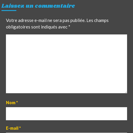
Laissez un commentaire
Votre adresse e-mail ne sera pas publiée.
Les champs
obligatoires sont indiqués avec
*
C
o
m
m
e
n
t
Nom
*
E-mail
*