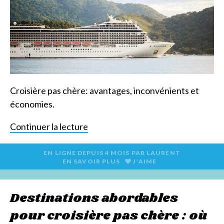
Croisière pas chère: avantages, inconvénients et
économies.
Continuer la lecture
EN LIGNE DEPUIS
4 MOIS
PAR
LAURENT
EN SAVOIR PLUS
J'AIME
Destinations abordables
pour croisière pas chère : où