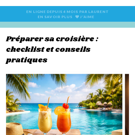
EN LIGNE DEPUIS
4 MOIS
PAR
LAURENT
EN SAVOIR PLUS
J'AIME
Préparer sa croisière :
checklist et conseils
pratiques