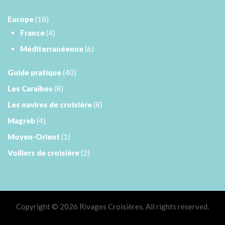
Europe
(18)
France
(4)
Méditerranéenne
(6)
Guide pratique
(40)
Les Caraïbes
(8)
Les navires de croisière
(8)
Magreb
(4)
Moyen-Orient
(1)
Voiliers de croisière
(2)
Copyright © 2026 Rivages Croisières. All rights reserved.