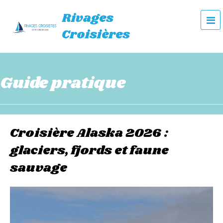
Rivages
e
Croisières
n
u
Guide pratique
Croisière Alaska 2026 :
glaciers, fjords et faune
sauvage