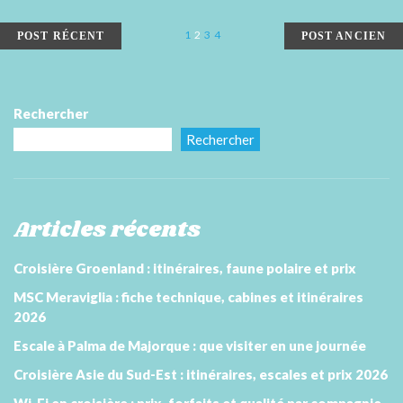
PAGINATION
1
2
3
4
POST RÉCENT
POST ANCIEN
DES
PUBLICATIONS
Rechercher
Rechercher
Articles récents
Croisière Groenland : itinéraires, faune polaire et prix
MSC Meraviglia : fiche technique, cabines et itinéraires
2026
Escale à Palma de Majorque : que visiter en une journée
Croisière Asie du Sud-Est : itinéraires, escales et prix 2026
Wi-Fi en croisière : prix, forfaits et qualité par compagnie