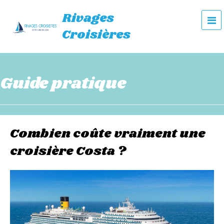
Rivages
e
Croisières
n
u
Guide pratique
Combien coûte vraiment une
croisière Costa ?