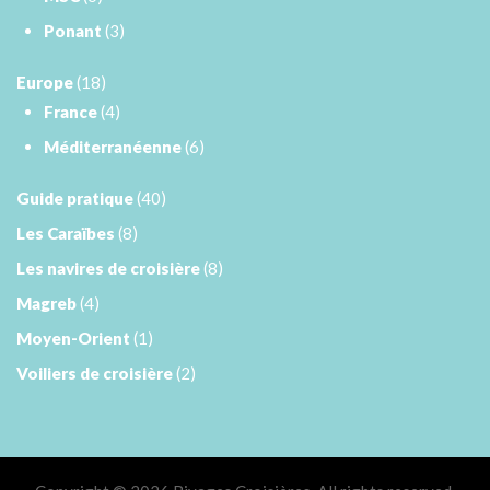
Ponant
(3)
Europe
(18)
France
(4)
Méditerranéenne
(6)
Guide pratique
(40)
Les Caraïbes
(8)
Les navires de croisière
(8)
Magreb
(4)
Moyen-Orient
(1)
Voiliers de croisière
(2)