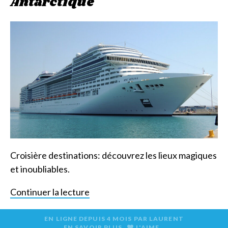
Antarctique
Croisière destinations: découvrez les lieux magiques
et inoubliables.
Continuer la lecture
EN LIGNE DEPUIS
4 MOIS
PAR
LAURENT
EN SAVOIR PLUS
J'AIME