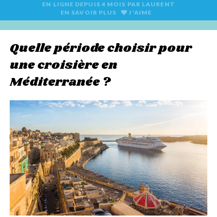
EN LIGNE DEPUIS
4 MOIS
PAR
LAURENT
EN SAVOIR PLUS
J'AIME
Quelle période choisir pour
une croisière en
Méditerranée ?