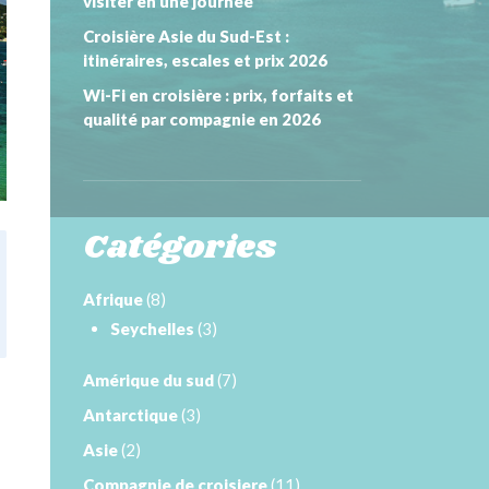
visiter en une journée
Croisière Asie du Sud-Est :
itinéraires, escales et prix 2026
Wi-Fi en croisière : prix, forfaits et
qualité par compagnie en 2026
Catégories
Afrique
(8)
Seychelles
(3)
Amérique du sud
(7)
Antarctique
(3)
Asie
(2)
Compagnie de croisiere
(11)