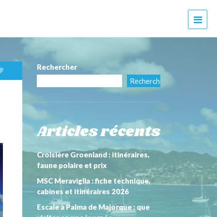
M
e
n
u
Rechercher
Rechercher
Articles récents
Croisière Groenland : itinéraires,
faune polaire et prix
MSC Meraviglia : fiche technique,
cabines et itinéraires 2026
Escale à Palma de Majorque : que