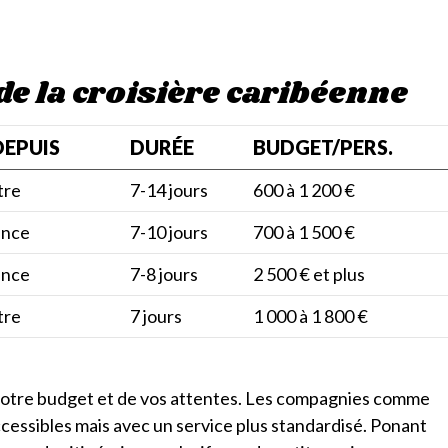
e la croisière caribéenne
DEPUIS
DURÉE
BUDGET/PERS.
tre
7-14 jours
600 à 1 200 €
ance
7-10 jours
700 à 1 500 €
ance
7-8 jours
2 500 € et plus
tre
7 jours
1 000 à 1 800 €
votre budget et de vos attentes. Les compagnies comme
cessibles mais avec un service plus standardisé. Ponant