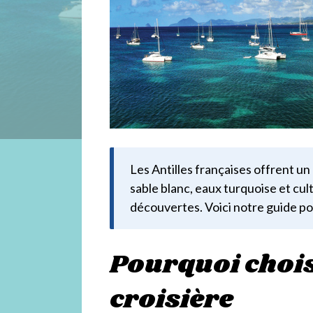
s
C
r
o
i
Les Antilles françaises offrent un
sable blanc, eaux turquoise et cul
découvertes. Voici notre guide pou
s
Pourquoi choisi
i
croisière