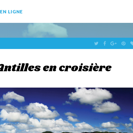
EN LIGNE
T
F
G
P
W
A
O
I
I
C
O
N
T
E
G
T
T
B
L
E
E
O
E
R
ntilles en croisière
R
O
+
E
K
S
T