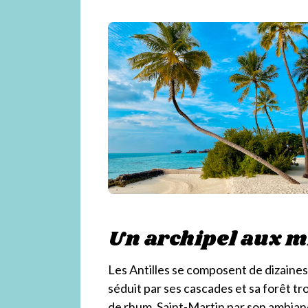
è
r
e
s
Un archipel aux mi
Les Antilles se composent de dizaine
séduit par ses cascades et sa forêt tro
de rhum, Saint-Martin par son ambian