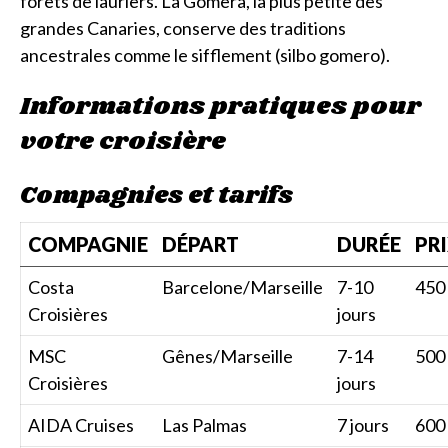
forêts de lauriers. La Gomera, la plus petite des
grandes Canaries, conserve des traditions
ancestrales comme le sifflement (silbo gomero).
Informations pratiques pour
votre croisière
Compagnies et tarifs
COMPAGNIE
DÉPART
DURÉE
PRI
Costa
Barcelone/Marseille
7-10
450 
Croisières
jours
MSC
Gênes/Marseille
7-14
500 
Croisières
jours
AIDA Cruises
Las Palmas
7 jours
600 