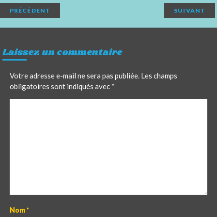
PRÉCÉDENT
SUIVANT
Laissez un commentaire
Votre adresse e-mail ne sera pas publiée.
Les champs
obligatoires sont indiqués avec
*
C
o
m
m
e
n
t
Nom
*