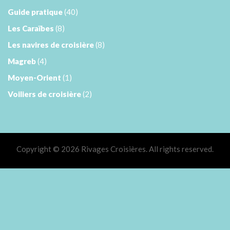
Guide pratique
(40)
Les Caraïbes
(8)
Les navires de croisière
(8)
Magreb
(4)
Moyen-Orient
(1)
Voiliers de croisière
(2)
Copyright © 2026 Rivages Croisières. All rights reserved.