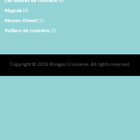
Les navires de croisière
(8)
Magreb
(4)
Moyen-Orient
(1)
Voiliers de croisière
(2)
Copyright © 2026 Rivages Croisières. All rights reserved.