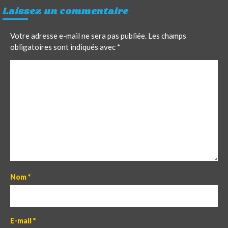
Laissez un commentaire
Votre adresse e-mail ne sera pas publiée.
Les champs
obligatoires sont indiqués avec
*
C
o
m
m
e
n
t
Nom
*
E-mail
*