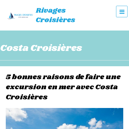
Rivages
e
Croisières
n
u
Costa Croisières
5 bonnes raisons de faire une
excursion en mer avec Costa
Croisières