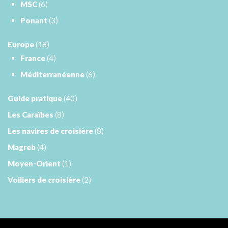
MSC
(6)
Ponant
(3)
Europe
(18)
France
(4)
Méditerranéenne
(6)
Guide pratique
(40)
Les Caraïbes
(8)
Les navires de croisière
(8)
Magreb
(4)
Moyen-Orient
(1)
Voiliers de croisière
(2)