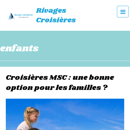
Rivages
e
Croisières
n
u
enfants
Croisières MSC : une bonne
option pour les familles ?