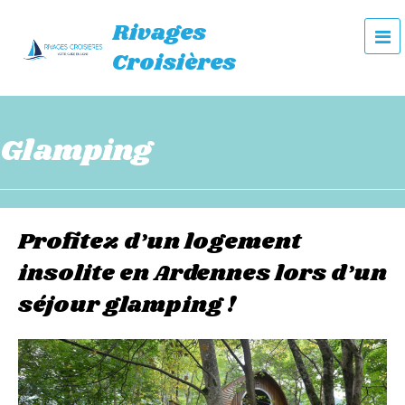
Rivages
e
Croisières
n
u
Glamping
Profitez d’un logement
insolite en Ardennes lors d’un
séjour glamping !