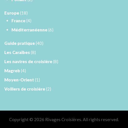
Europe
(18)
France
(4)
Méditerranéenne
(6)
Guide pratique
(40)
Les Caraïbes
(8)
Les navires de croisière
(8)
Magreb
(4)
Moyen-Orient
(1)
Voiliers de croisière
(2)
Copyright © 2026 Rivages Croisières. All rights reserved.