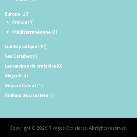
Europe
(18)
France
(4)
Méditerranéenne
(6)
Guide pratique
(40)
Les Caraïbes
(8)
Les navires de croisière
(8)
Magreb
(4)
Moyen-Orient
(1)
Voiliers de croisière
(2)
Copyright © 2026 Rivages Croisières. All rights reserved.