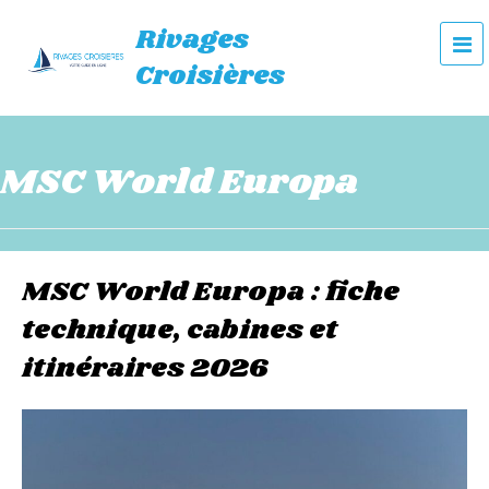
Rivages
e
Croisières
n
u
MSC World Europa
MSC World Europa : fiche
technique, cabines et
itinéraires 2026