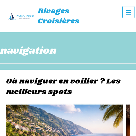
Rivages
e
Croisières
n
u
navigation
Où naviguer en voilier ? Les
meilleurs spots