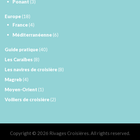
Ponant
(3)
Europe
(18)
France
(4)
Méditerranéenne
(6)
Guide pratique
(40)
Les Caraïbes
(8)
Les navires de croisière
(8)
Magreb
(4)
Moyen-Orient
(1)
Voiliers de croisière
(2)
Copyright © 2026 Rivages Croisières. All rights reserved.